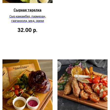
Сырная тарелка
Сыр камамбер, пармезан,
гарганзола, мед, орехи
32.00
р.