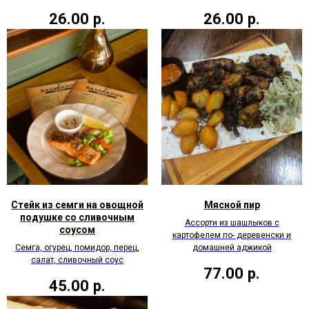
26.00
р.
26.00
р.
Стейк из семги на овощной
Мясной пир
подушке со сливочным
Ассорти из шашлыков с
соусом
картофелем по- деревенски и
Семга, огурец, помидор, перец,
домашней аджикой
салат, сливочный соус
77.00
р.
45.00
р.