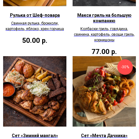
Рулька от Шеф-повара
Макси гриль на большую
компанию
Свинная рулька, брокколи,
картофель, яблоко, хрен горчица
Колбаски гриль, говядина,
свинина, картофель, овощи гриль,
50.00
р.
корнишоны
77.00
р.
-30%
Сет «Зимний мангал»
Сет «Мечта Дачника»