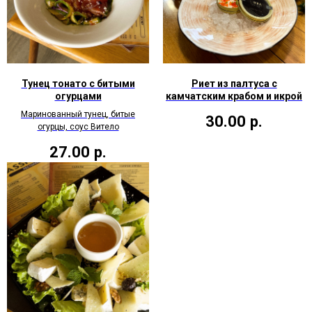
Тунец тонато с битыми
Риет из палтуса с
огурцами
камчатским крабом и икрой
Маринованный тунец, битые
30.00
р.
огурцы, соус Витело
27.00
р.