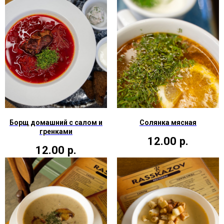
Борщ домашний с салом и
Солянка мясная
гренками
12.00
р.
12.00
р.