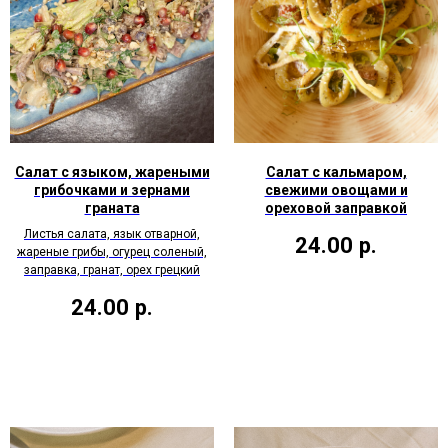
Салат с языком, жареными
Салат с кальмаром,
грибочками и зернами
свежими овощами и
граната
ореховой заправкой
Листья салата, язык отварной,
24.00
р.
жареные грибы, огурец соленый,
заправка, гранат, орех грецкий
24.00
р.