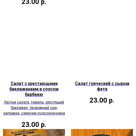
23.00
р.
Салат с хрустающими
Салат греческий с сыром
баклажанами и соусом
фета
барбекю
23.00
р.
Листья салата, томаты, хрустящий
баклажан, творожный сыр,
заправка, семечки подсолнечника
23.00
р.