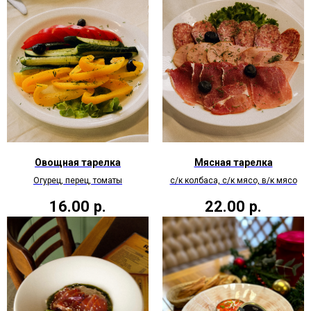
Овощная тарелка
Мясная тарелка
Огурец, перец, томаты
с/к колбаса, с/к мясо, в/к мясо
16.00
р.
22.00
р.