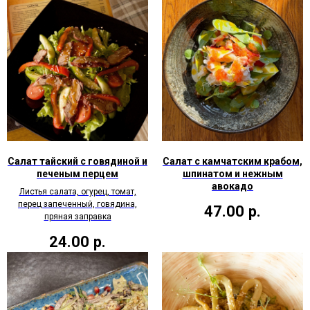
Салат тайский с говядиной и
Салат с камчатским крабом,
печеным перцем
шпинатом и нежным
авокадо
Листья салата, огурец, томат,
перец запеченный, говядина,
47.00
р.
пряная заправка
24.00
р.