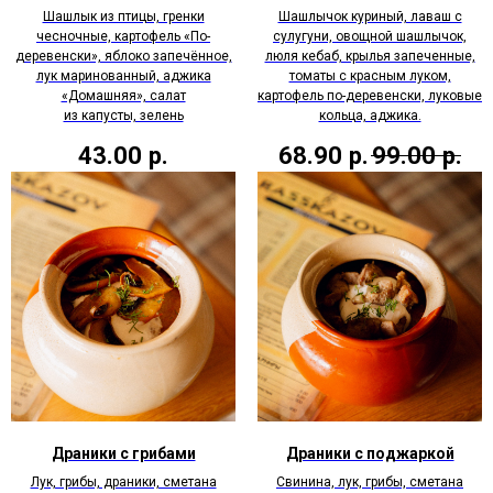
Шашлык из птицы, гренки
Шашлычок куриный, лаваш с
чесночные, картофель «По-
сулугуни, овощной шашлычок,
деревенски», яблоко запечённое,
люля кебаб, крылья запеченные,
лук маринованный, аджика
томаты с красным луком,
«Домашняя», салат
картофель по-деревенски, луковые
из капусты, зелень
кольца, аджика.
43.00
р.
68.90
р.
99.00
р.
Драники с грибами
Драники с поджаркой
Лук, грибы, драники, сметана
Свинина, лук, грибы, сметана