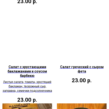
23.00
р.
Салат с хрустающими
Салат греческий с сыром
баклажанами и соусом
фета
барбекю
23.00
р.
Листья салата, томаты, хрустящий
баклажан, творожный сыр,
заправка, семечки подсолнечника
23.00
р.