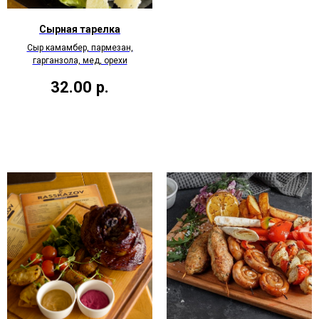
Сырная тарелка
Сыр камамбер, пармезан,
гарганзола, мед, орехи
32.00
р.