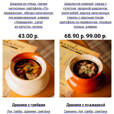
Шашлык из птицы, гренки
Шашлычок куриный, лаваш с
чесночные, картофель «По-
сулугуни, овощной шашлычок,
деревенски», яблоко запечённое,
люля кебаб, крылья запеченные,
лук маринованный, аджика
томаты с красным луком,
«Домашняя», салат
картофель по-деревенски, луковые
из капусты, зелень
кольца, аджика.
43.00
р.
68.90
р.
99.00
р.
Драники с грибами
Драники с поджаркой
Лук, грибы, драники, сметана
Свинина, лук, грибы, сметана