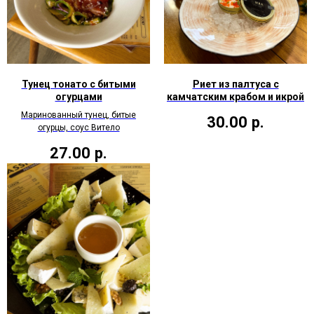
Тунец тонато с битыми
Риет из палтуса с
огурцами
камчатским крабом и икрой
Маринованный тунец, битые
30.00
р.
огурцы, соус Витело
27.00
р.