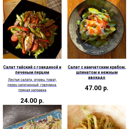
Салат тайский с говядиной и
Салат с камчатским крабом,
печеным перцем
шпинатом и нежным
авокадо
Листья салата, огурец, томат,
перец запеченный, говядина,
47.00
р.
пряная заправка
24.00
р.