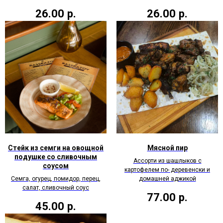
26.00
р.
26.00
р.
Стейк из семги на овощной
Мясной пир
подушке со сливочным
Ассорти из шашлыков с
соусом
картофелем по- деревенски и
Семга, огурец, помидор, перец,
домашней аджикой
салат, сливочный соус
77.00
р.
45.00
р.