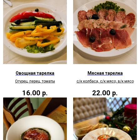
Овощная тарелка
Мясная тарелка
Огурец, перец, томаты
с/к колбаса, с/к мясо, в/к мясо
16.00
р.
22.00
р.