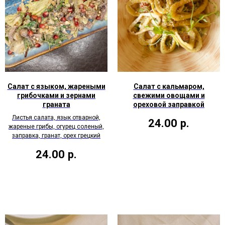
Салат с языком, жареными
Салат с кальмаром,
грибочками и зернами
свежими овощами и
граната
ореховой заправкой
Листья салата, язык отварной,
24.00
р.
жареные грибы, огурец соленый,
заправка, гранат, орех грецкий
24.00
р.