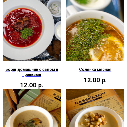
Борщ домашний с салом и
Солянка мясная
гренками
12.00
р.
12.00
р.