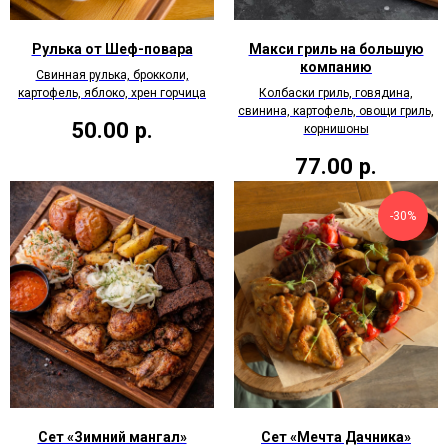
Рулька от Шеф-повара
Макси гриль на большую
компанию
Свинная рулька, брокколи,
картофель, яблоко, хрен горчица
Колбаски гриль, говядина,
свинина, картофель, овощи гриль,
50.00
р.
корнишоны
77.00
р.
-30%
Сет «Зимний мангал»
Сет «Мечта Дачника»