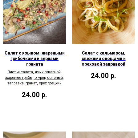
Салат с языком, жареными
Салат с кальмаром,
грибочками и зернами
свежими овощами и
граната
ореховой заправкой
Листья салата, язык отварной,
24.00
р.
жареные грибы, огурец соленый,
заправка, гранат, орех грецкий
24.00
р.