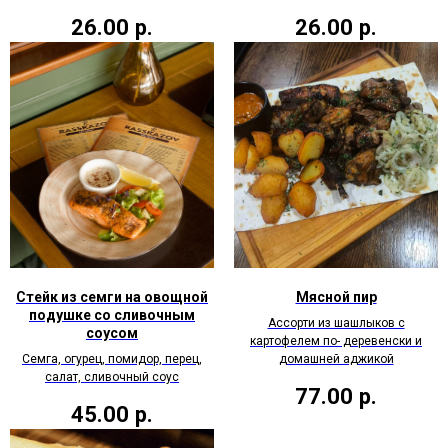
26.00
р.
26.00
р.
Стейк из семги на овощной
Мясной пир
подушке со сливочным
Ассорти из шашлыков с
соусом
картофелем по- деревенски и
Семга, огурец, помидор, перец,
домашней аджикой
салат, сливочный соус
77.00
р.
45.00
р.