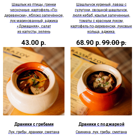
Шашлык из птицы, гренки
Шашлычок куриный, лаваш с
чесночные, картофель «По-
сулугуни, овощной шашлычок,
деревенски», яблоко запечённое,
люля кебаб, крылья запеченные,
лук маринованный, аджика
томаты с красным луком,
«Домашняя», салат
картофель по-деревенски, луковые
из капусты, зелень
кольца, аджика.
43.00
р.
68.90
р.
99.00
р.
Драники с грибами
Драники с поджаркой
Лук, грибы, драники, сметана
Свинина, лук, грибы, сметана