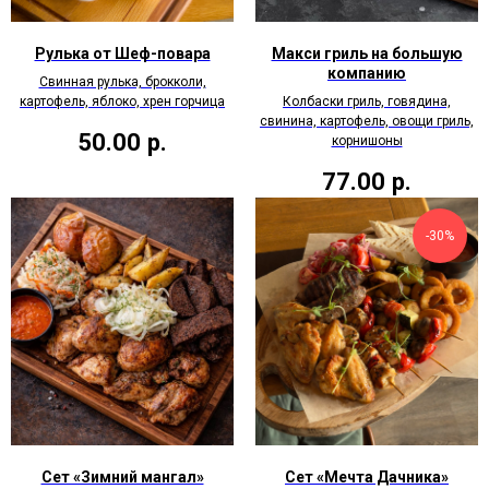
Рулька от Шеф-повара
Макси гриль на большую
компанию
Свинная рулька, брокколи,
картофель, яблоко, хрен горчица
Колбаски гриль, говядина,
свинина, картофель, овощи гриль,
50.00
р.
корнишоны
77.00
р.
-30%
Сет «Зимний мангал»
Сет «Мечта Дачника»