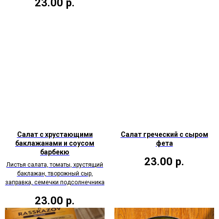
23.00
р.
Салат с хрустающими
Салат греческий с сыром
баклажанами и соусом
фета
барбекю
23.00
р.
Листья салата, томаты, хрустящий
баклажан, творожный сыр,
заправка, семечки подсолнечника
23.00
р.