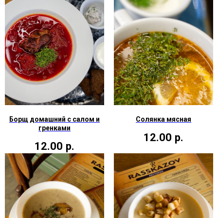
Борщ домашний с салом и
Солянка мясная
гренками
12.00
р.
12.00
р.