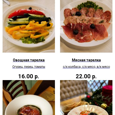
Овощная тарелка
Мясная тарелка
Огурец, перец, томаты
с/к колбаса, с/к мясо, в/к мясо
16.00
р.
22.00
р.