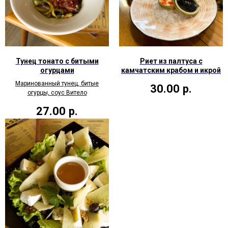
Тунец тонато с битыми
Риет из палтуса с
огурцами
камчатским крабом и икрой
Маринованный тунец, битые
30.00
р.
огурцы, соус Витело
27.00
р.