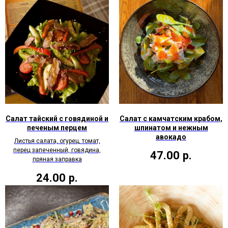
Салат тайский с говядиной и
Салат с камчатским крабом,
печеным перцем
шпинатом и нежным
авокадо
Листья салата, огурец, томат,
перец запеченный, говядина,
47.00
р.
пряная заправка
24.00
р.