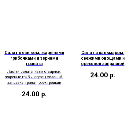
Салат с языком, жареными
Салат с кальмаром,
грибочками и зернами
свежими овощами и
граната
ореховой заправкой
Листья салата, язык отварной,
24.00
р.
жареные грибы, огурец соленый,
заправка, гранат, орех грецкий
24.00
р.