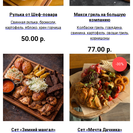
Рулька от Шеф-повара
Макси гриль на большую
компанию
Свинная рулька, брокколи,
картофель, яблоко, хрен горчица
Колбаски гриль, говядина,
свинина, картофель, овощи гриль,
50.00
р.
корнишоны
77.00
р.
-30%
Сет «Зимний мангал»
Сет «Мечта Дачника»