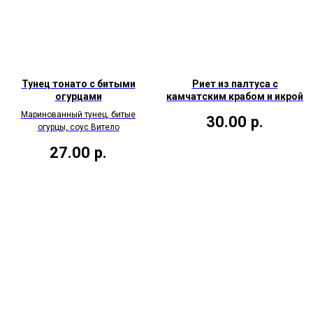
Тунец тонато с битыми
Риет из палтуса с
огурцами
камчатским крабом и икрой
Маринованный тунец, битые
30.00
р.
огурцы, соус Витело
27.00
р.