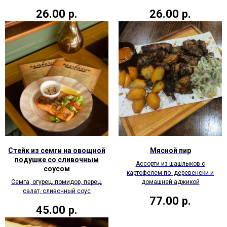
26.00
р.
26.00
р.
Стейк из семги на овощной
Мясной пир
подушке со сливочным
Ассорти из шашлыков с
соусом
картофелем по- деревенски и
Семга, огурец, помидор, перец,
домашней аджикой
салат, сливочный соус
77.00
р.
45.00
р.