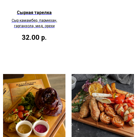
Сырная тарелка
Сыр камамбер, пармезан,
гарганзола, мед, орехи
32.00
р.