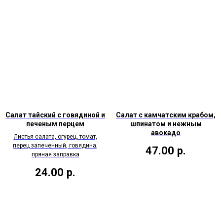
Салат тайский с говядиной и
Салат с камчатским крабом,
печеным перцем
шпинатом и нежным
авокадо
Листья салата, огурец, томат,
перец запеченный, говядина,
47.00
р.
пряная заправка
24.00
р.