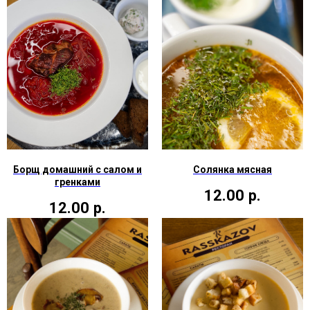
Борщ домашний с салом и
Солянка мясная
гренками
12.00
р.
12.00
р.