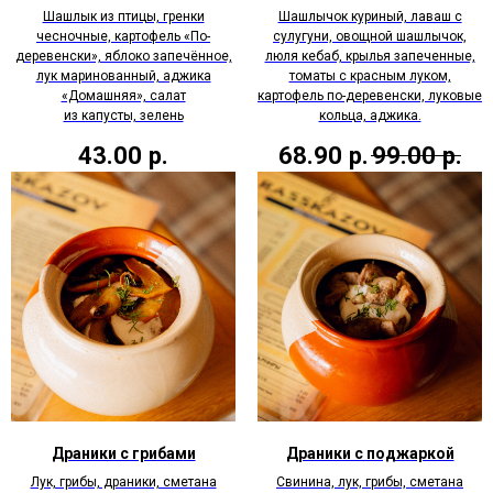
Шашлык из птицы, гренки
Шашлычок куриный, лаваш с
чесночные, картофель «По-
сулугуни, овощной шашлычок,
деревенски», яблоко запечённое,
люля кебаб, крылья запеченные,
лук маринованный, аджика
томаты с красным луком,
«Домашняя», салат
картофель по-деревенски, луковые
из капусты, зелень
кольца, аджика.
43.00
р.
68.90
р.
99.00
р.
Драники с грибами
Драники с поджаркой
Лук, грибы, драники, сметана
Свинина, лук, грибы, сметана