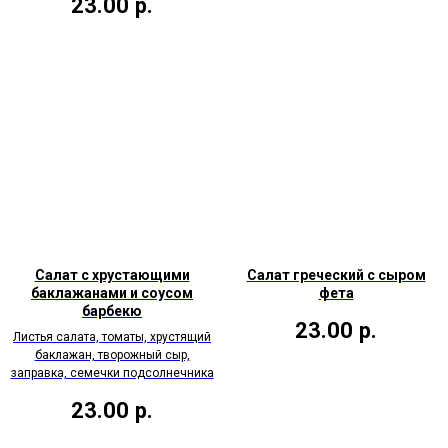
23.00
р.
Салат с хрустающими
Салат греческий с сыром
баклажанами и соусом
фета
барбекю
23.00
р.
Листья салата, томаты, хрустящий
баклажан, творожный сыр,
заправка, семечки подсолнечника
23.00
р.